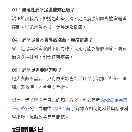
Q3：僵硬性扁平足還能矯正嗎？
矯正難度較高，但透過鞋墊支撐、足底筋膜訓練與適當體重
控制，仍能減輕不適、保護足部健康。
Q4：扁平足會不會導致膝蓋、腰痠背痛？
會。足弓異常會改變下肢力線，長期可能影響膝關節、髖關
節與脊椎排列，引發連帶疼痛。
Q5：扁平足需要開刀嗎？
絕大多數不需要，只有嚴重影響生活且保守治療（鞋墊、訓
練）無效時，才會考慮手術。
想進一步了解適合自己的矯正方案，可以參考
Arch3 足弓
矯
正鞋墊
系列，或前往
品牌頁面
了解帥垚如何從材質與結構科
學出發，協助改善足弓問題。
相關影片