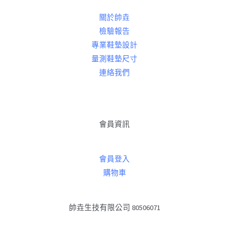
關於帥垚
檢驗報告
專業鞋墊設計
量測鞋墊尺寸
連絡我們
會員資訊
會員登入
購物車
帥垚生技有限公司 80506071