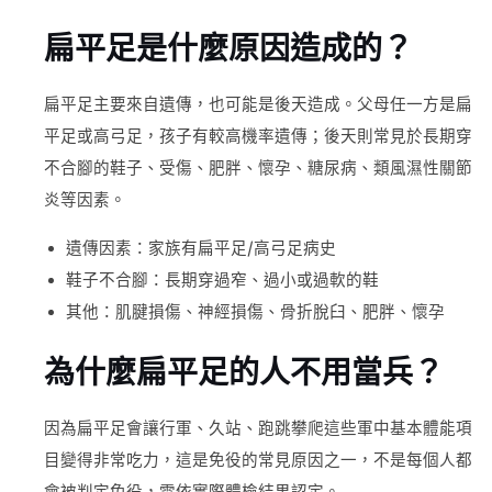
扁平足是什麼原因造成的？
扁平足主要來自遺傳，也可能是後天造成。父母任一方是扁
平足或高弓足，孩子有較高機率遺傳；後天則常見於長期穿
不合腳的鞋子、受傷、肥胖、懷孕、糖尿病、類風濕性關節
炎等因素。
遺傳因素：家族有扁平足/高弓足病史
鞋子不合腳：長期穿過窄、過小或過軟的鞋
其他：肌腱損傷、神經損傷、骨折脫臼、肥胖、懷孕
為什麼扁平足的人不用當兵？
因為扁平足會讓行軍、久站、跑跳攀爬這些軍中基本體能項
目變得非常吃力，這是免役的常見原因之一，不是每個人都