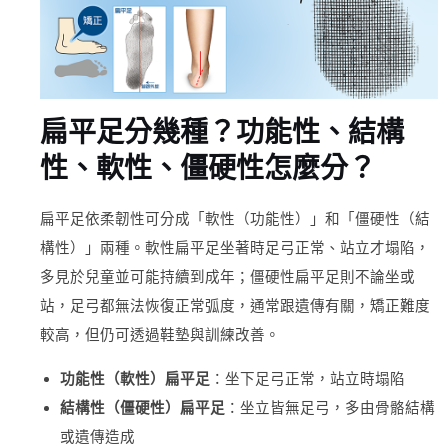
扁平足分幾種？功能性、結構
性、軟性、僵硬性怎麼分？
扁平足依柔韌性可分成「軟性（功能性）」和「僵硬性（結
構性）」兩種。軟性扁平足坐著時足弓正常、站立才塌陷，
多見於兒童並可能持續到成年；僵硬性扁平足則不論坐或
站，足弓都無法恢復正常弧度，通常跟遺傳有關，矯正難度
較高，但仍可透過鞋墊與訓練改善。
功能性（軟性）扁平足
：坐下足弓正常，站立時塌陷
結構性（僵硬性）扁平足
：坐立皆無足弓，多由骨骼結構
或遺傳造成