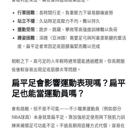
會被判定免役，需依實際體檢結果認定。
行軍困難
：長時間行走、負重壓力下容易腳痛疲勞
站立不穩
：久站時足底壓力不均，難以持久
運動受限
：跑步、跳躍、攀爬等高強度訓練難以負荷
蹲姿困難
：深蹲（亞洲蹲）需要足弓與阿基里斯腱的靈活
度，扁平足者常因足底筋膜偏緊而難以完成
相較之下，高弓足的人年輕時通常還能通過體測，但長期服
役後較容易出現足底筋膜炎等問題。
扁平足會影響運動表現嗎？扁平
足也能當運動員嗎？
會有挑戰，但不是不可能——不少職業運動員（例如部分
NBA球員）本身就是扁平足，靠加強前足使用與下肢肌力訓
練來補償足弓功能不足。不過長期用這種方式代償，容易在