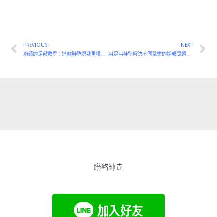
PREVIOUS
NEXT
上一頁
下
廚師的足部救星：這款鞋墊讓我重獲新生！
用足弓鞋墊解決不同職業的腳部問題：終極指南
聯絡帥垚