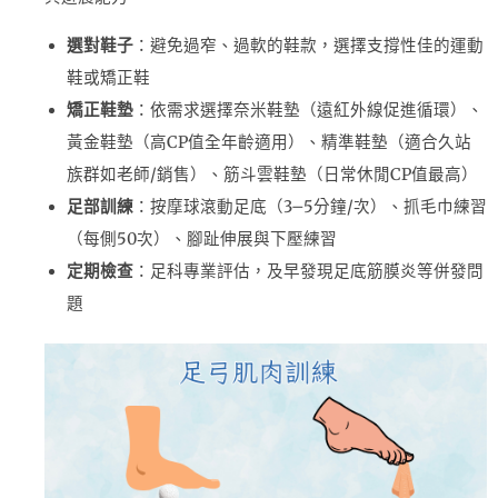
選對鞋子
：避免過窄、過軟的鞋款，選擇支撐性佳的運動
鞋或矯正鞋
矯正鞋墊
：依需求選擇奈米鞋墊（遠紅外線促進循環）、
黃金鞋墊（高CP值全年齡適用）、精準鞋墊（適合久站
族群如老師/銷售）、筋斗雲鞋墊（日常休閒CP值最高）
足部訓練
：按摩球滾動足底（3–5分鐘/次）、抓毛巾練習
（每側50次）、腳趾伸展與下壓練習
定期檢查
：足科專業評估，及早發現足底筋膜炎等併發問
題