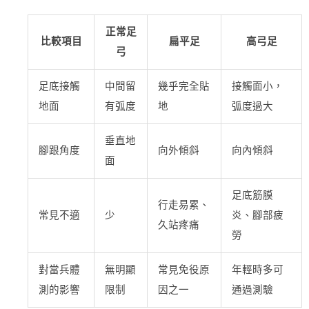
正常足
比較項目
扁平足
高弓足
弓
足底接觸
中間留
幾乎完全貼
接觸面小，
地面
有弧度
地
弧度過大
垂直地
腳跟角度
向外傾斜
向內傾斜
面
足底筋膜
行走易累、
常見不適
少
炎、腳部疲
久站疼痛
勞
對當兵體
無明顯
常見免役原
年輕時多可
測的影響
限制
因之一
通過測驗