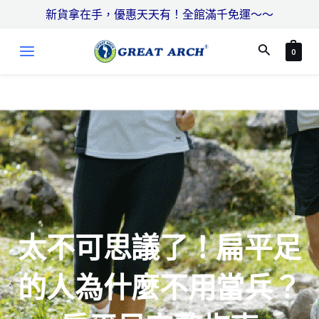
跳
搜
新貨拿在手，優惠天天有！全館滿千免運～～
至
尋
MAIN
主
搜
0
MENU
要
尋
內
容
太不可思議了！扁平足
的人為什麼不用當兵？