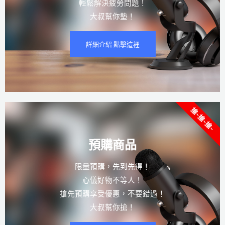
輕鬆解決疲勞問題！
大叔幫你墊！
詳細介紹 點擊這裡
搶~搶~搶~
預購商品
限量預購，先到先得！
心儀好物不等人！
搶先預購享受優惠，不要錯過！
大叔幫你搶！