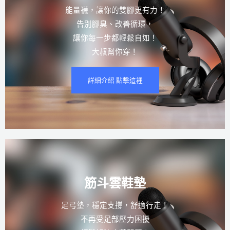
能量襪，讓你的雙腳更有力！
告別腳臭、改善循環，
讓你每一步都輕鬆自如！
大叔幫你穿！
詳細介紹 點擊這裡
筋斗雲鞋墊
足弓墊，穩定支撐，舒適行走！
不再受足部壓力困擾