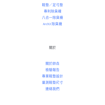
鞋墊／足弓墊
專利除臭襪
八合一除臭襪
Arch3 除臭襪
關於
關於帥垚
檢驗報告
專業鞋墊設計
量測鞋墊尺寸
連絡我們