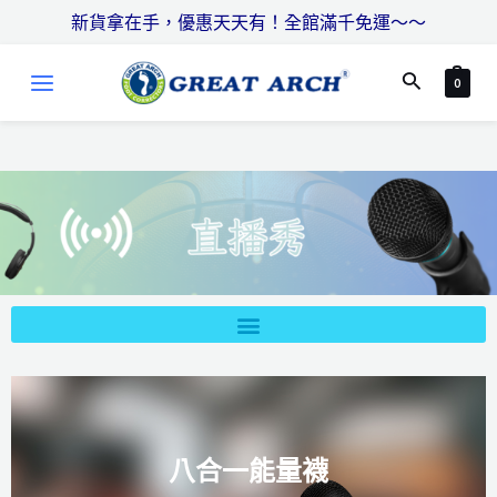
跳
搜
新貨拿在手，優惠天天有！全館滿千免運～～
至
尋
MAIN
主
搜
0
MENU
要
尋
內
容
八合一能量襪