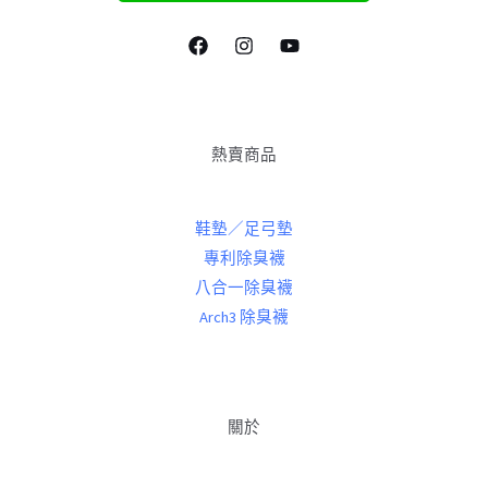
熱賣商品
鞋墊／足弓墊
專利除臭襪
八合一除臭襪
Arch3 除臭襪
關於