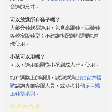
合適的尺寸。
可以放進所有鞋子嗎？
大部分鞋款都適用，包含高跟鞋、西裝鞋
等較窄版鞋型；不建議搭配劇烈運動如籃
球使用。
小孩可以用嗎？
可以，適用範圍從小孩到成人皆可使用。
如有選購上的疑問，歡迎透過
LINE官方帳
號
諮詢專業客服人員，或參考其他
足弓矯
正鞋墊系列
。