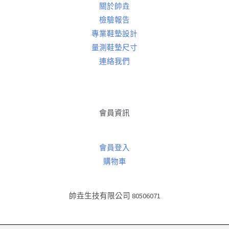
關於帥垚
檢驗報告
專業鞋墊設計
量測鞋墊尺寸
連絡我們
會員資訊
會員登入
購物車
帥垚生技有限公司 80506071