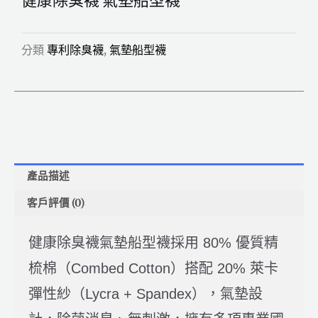
健康除臭襪 氣墊船型襪
健康除臭襪 氣墊船型襪 紫
庫存量:
14 件
-
+
色M
庫存
分類
專利除臭襪
,
氣墊船型襪
NT$
250
健康除臭襪 氣墊船型襪 粉
庫存量:
10 件
-
+
紅色M
庫存
NT$
250
健康除臭襪 氣墊船型襪 桃
庫存量:
55 件
-
+
產品描述
紅色M
庫存
客戶評價 (0)
健康除臭襪氣墊船型襪採用 80% 優質精
梳棉（Combed Cotton）搭配 20% 萊卡
彈性紗（Lycra + Spandex），氣墊設