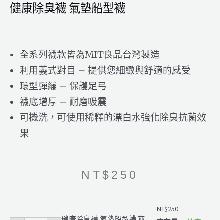
健康除臭襪 氣墊船型襪
全系列襪款皆為MIT良品台灣製造
利用義式對目 – 提供您細緻與舒適的感受
環型彈繃 – 保護足弓
襪底增厚 – 耐磨吸震
可機洗，可使用稀釋的漂白水強化除臭抗菌效
果
NT$
250
健
健
健
健
健
健
健
康
康
康
康
康
康
康
NT$
250
除
除
除
除
除
除
除
健康除臭襪 氣墊船型襪 灰