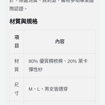
計，除菌消臭、無刺激，擁有多項專業國
際認證。
材質與規格
項
內容
目
材
80% 優質精梳棉、20% 萊卡
質
彈性紗
尺
M、L，男女皆適穿
寸