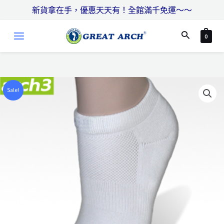
跳
搜
新貨拿在手，優惠天天有！全館滿千免運～～
至
尋
MAIN
主
搜
0
MENU
要
尋
內
容
Sale!