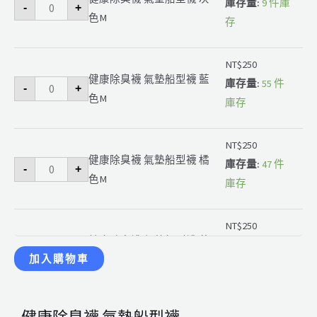
臭
臭
臭
臭
臭
臭
臭
庫存量:
9 件庫
-
+
襪
襪
襪
襪
襪
襪
襪
色M
氣
氣
氣
氣
氣
氣
氣
存
墊
墊
墊
墊
墊
墊
墊
船
船
船
船
船
船
船
型
型
型
型
型
型
型
襪
襪
襪
襪
襪
襪
襪
NT$
250
灰
藍
橘
黃
紫
粉
桃
健康除臭襪 氣墊船型襪 藍
色
色
色
色
色
紅
紅
庫存量:
55 件
-
+
M
M
M
M
M
色
色
色M
數
數
數
數
數
M
M
庫存
量
量
量
量
量
數
數
量
量
NT$
250
健康除臭襪 氣墊船型襪 橘
庫存量:
47 件
-
+
色M
庫存
NT$
250
健康除臭襪 氣墊船型襪 黃
庫存量:
55 件
-
+
色M
加入購物車
庫存
NT$
250