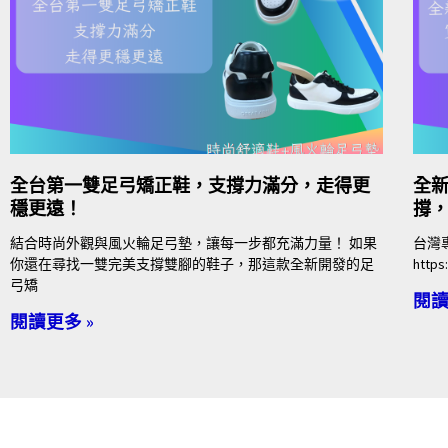
全台第一雙足弓矯正鞋，支撐力滿分，走得更
全
穩更遠！
撐
結合時尚外觀與風火輪足弓墊，讓每一步都充滿力量！ 如果
台灣
你還在尋找一雙完美支撐雙腳的鞋子，那這款全新開發的足
https
弓矯
閱讀
閱讀更多 »