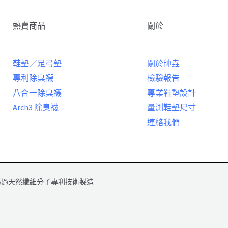
熱賣商品
關於
鞋墊／足弓墊
關於帥垚
專利除臭襪
檢驗報告
八合一除臭襪
專業鞋墊設計
Arch3 除臭襪
量測鞋墊尺寸
連絡我們
透過天然纖維分子專利技術製造