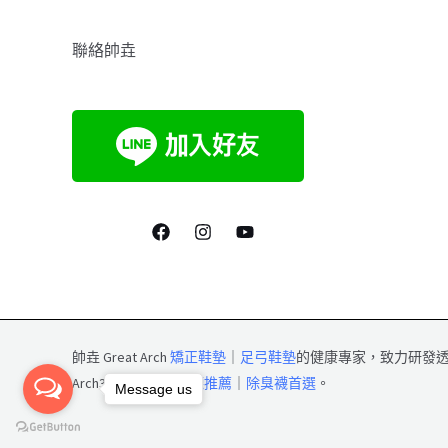
聯絡帥垚
帥垚 Great Arch
矯正鞋墊
｜
足弓鞋墊
的健康專家，致力研發
Arch3
除臭襪
｜
除臭襪推薦
｜
除臭襪首選
。
Message us