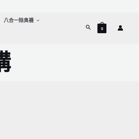
八合一除臭襪
搜
0
尋
購