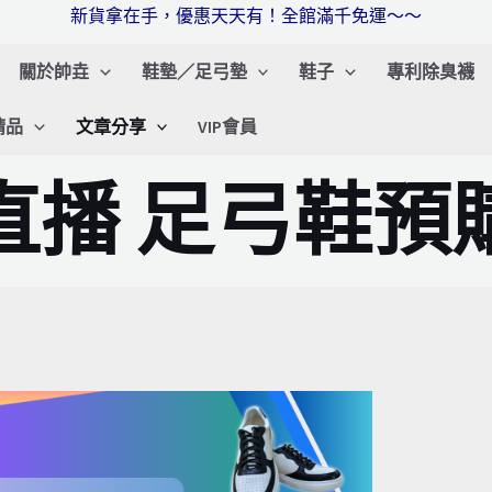
新貨拿在手，優惠天天有！全館滿千免運～～
關於帥垚
鞋墊／足弓墊
鞋子
專利除臭襪
精品
文章分享
VIP會員
直播 足弓鞋預