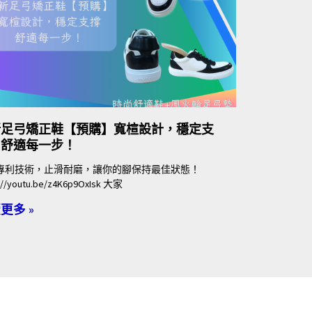
新足弓矯正鞋【預購】寬楦設計，穩定支
，舒適每一步！
專利技術，止滑耐磨，讓你的腳保持最佳狀態！
://youtu.be/z4K6p9OxIsk 大家
更多 »