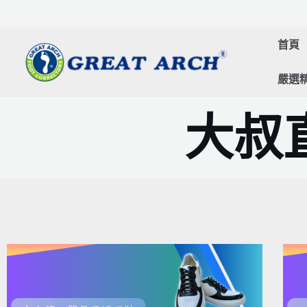
跳
至
首頁
主
要
嚴選
內
容
大叔