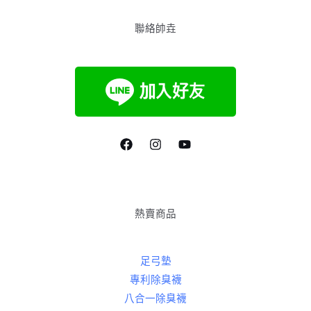
聯絡帥垚
熱賣商品
足弓墊
專利除臭襪
八合一除臭襪