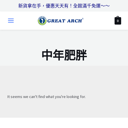
跳
搜
新貨拿在手，優惠天天有！全館滿千免運～～
至
尋
MAIN
主
0
MENU
要
內
容
中年肥胖
It seems we can't find what you're looking for.