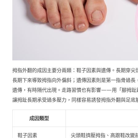
拇指外翻的成因主要分兩類：鞋子因素與遺傳。長期穿尖
長期下來導致拇指向外偏斜；遺傳因素則是第一指骨過長
遺傳，有時隔代出現。走路習慣也有影響——用「腳拇趾
讓拇趾長期承受過多壓力，同樣容易誘發拇指外翻與足底
成因類型
鞋子因素
尖頭鞋擠壓拇指、高跟鞋改變