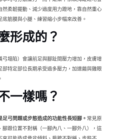
自然柔韌擺動、減少過度用力蹬地，靠自然重心
足底筋膜與小腿、練習縮小步幅來改善。
麼形成的？
橫弓塌陷）會讓前足與腳趾間壓力增加，皮膚增
足部特定部位長期承受過多壓力，加速繭與雞眼
。
不一樣嗎？
是足弓問題或步態造成的功能性長短腳。
常見原
、腳跟位置不對稱（一腳內八、一腳外八），這
下來可能造成骨盆傾斜、肩膀不對稱、步態不