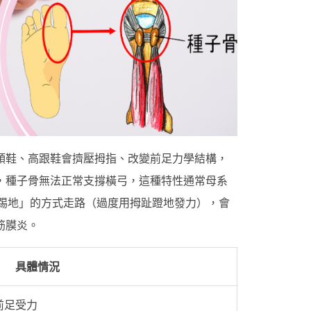
頭鞋、高跟鞋會擠壓拇指、改變前足力學結構，
，種子骨無法正常支撐橫弓，這種特性通常母系
踢地」的方式走路（過度用拇趾蹬地發力），會
筋膜炎。
具體情況
前足受力