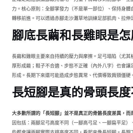
力。核心原則：全腳掌發力（不是單一部位）、保持身體
轉移前進。可以透過赤腳走沙灘草地訓練足部肌肉、拉伸
腳底長繭和長雞眼是怎
長繭和雞眼主要來自持續的壓力與摩擦。足弓塌陷（尤其
厚形成繭；鞋子不合適、步態不正確（內外八字）也會讓
形成。長期下來還可能造成步態異常、代償導致肩頸僵硬
長短腳是真的骨頭長度
大多數所謂的「長短腳」並不是真正的骨骼長度差異，而
因包括：兩腳足弓高度不同（一腳高弓足、一腳扁平足）
些都會讓兩腳實際支撐高度不同，看起來像長短腳。長期