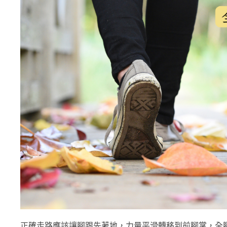
正確走路應該讓腳跟先著地，力量平滑轉移到前腳掌，全