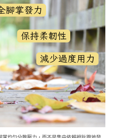
腳掌均勻分散壓力，而不是集中依賴拇趾蹬地發