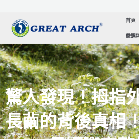
跳
至
首頁
主
要
嚴選
內
容
驚人發現！拇指
長繭的背後真相