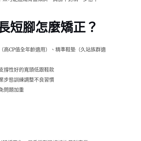
長短腳怎麼矯正？
（高CP值全年齡適用）、精準鞋墊（久站族群適
支撐性好的寬頭低跟鞋款
業步態訓練調整不良習慣
免問題加重