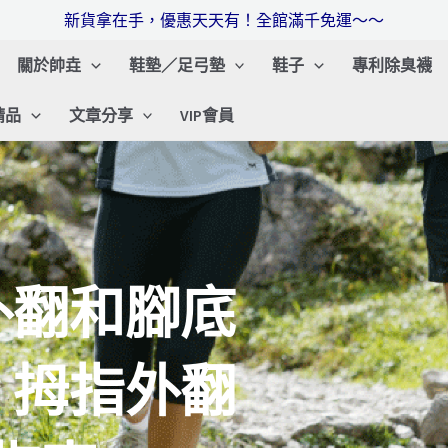
新貨拿在手，優惠天天有！全館滿千免運～～
關於帥垚
鞋墊／足弓墊
鞋子
專利除臭襪
精品
文章分享
VIP會員
外翻和腳底
！拇指外翻