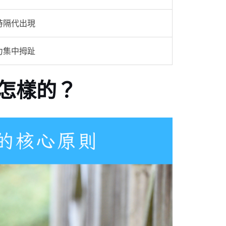
時隔代出現
力集中拇趾
怎樣的？