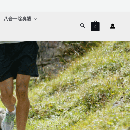
八合一除臭襪
搜
0
尋