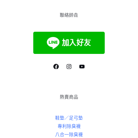
聯絡帥垚
熱賣商品
鞋墊／足弓墊
專利除臭襪
八合一除臭襪