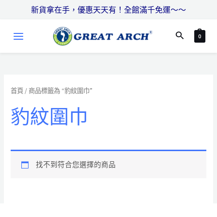
跳
搜
新貨拿在手，優惠天天有！全館滿千免運～～
至
尋
MAIN
主
搜
0
MENU
要
尋
內
容
首頁
/ 商品標籤為 “豹紋圍巾”
豹紋圍巾
找不到符合您選擇的商品