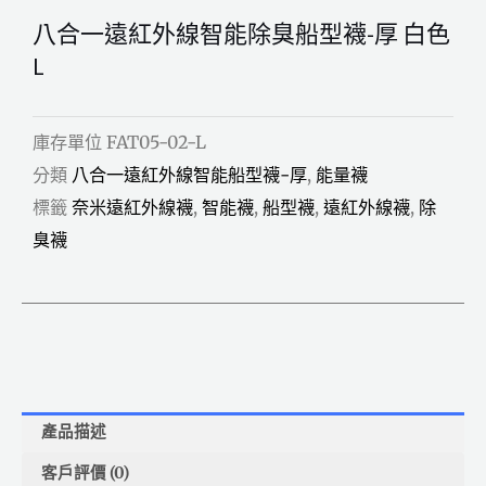
襪-
厚
八合一遠紅外線智能除臭船型襪-厚 白色
白
色
L
L
數
量
庫存單位
FAT05-02-L
分類
八合一遠紅外線智能船型襪-厚
,
能量襪
標籤
奈米遠紅外線襪
,
智能襪
,
船型襪
,
遠紅外線襪
,
除
臭襪
產品描述
客戶評價 (0)