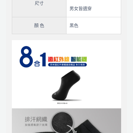
尺寸
男女皆適穿
顏 色
黑色