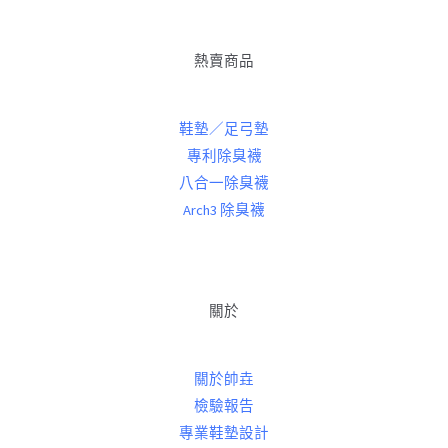
熱賣商品
鞋墊／足弓墊
專利除臭襪
八合一除臭襪
Arch3 除臭襪
關於
關於帥垚
檢驗報告
專業鞋墊設計