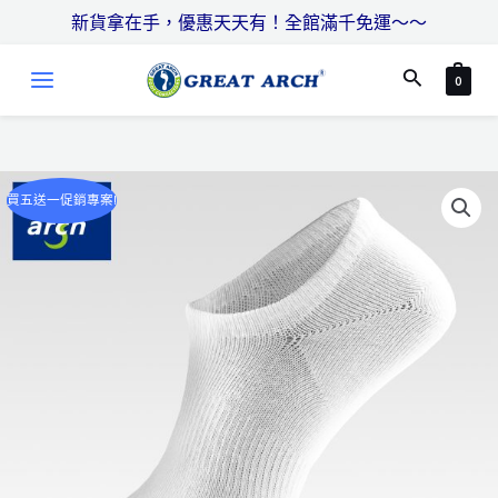
跳
搜
新貨拿在手，優惠天天有！全館滿千免運～～
至
尋
MAIN
主
搜
0
MENU
要
尋
內
容
買五送一促銷專案!