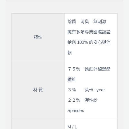
除菌 消臭 無刺激
擁有多項專業國際認證
特性
給您 100% 的安心與信
賴
７５％ 遠紅外線聚酯
纖維
材 質
３％ 萊卡 Lycar
２２％ 彈性紗
Spandex
M / L