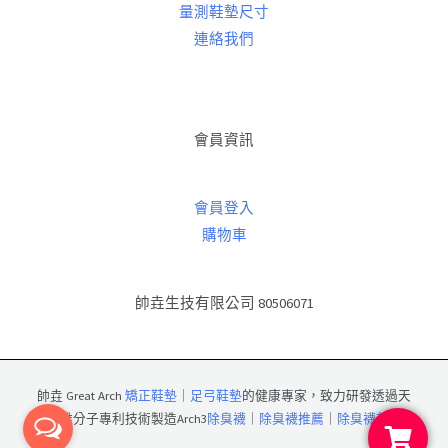
量測鞋墊尺寸
連絡我們
會員資訊
會員登入
購物車
帥垚生技有限公司 80506071
帥垚 Great Arch
矯正鞋墊
｜
足弓鞋墊
的健康專家，致力研發透過天
然纖維分子專利技術製造Arch3
除臭襪
｜
除臭襪推薦
｜
除臭襪首選
。