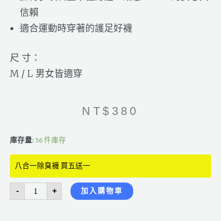
信賴
適合運動時穿著的護足好襪
尺 寸：
M / L 男女皆適穿
NT$
380
八
庫存量:
56 件庫存
合
一
遠
紅
八合一除臭襪 買五送一
外
線
智
-
+
加入購物車
能
除
臭
船
型