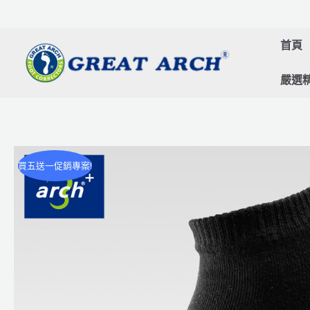
跳
至
首頁
主
要
嚴選
內
容
買五送一促銷專案!