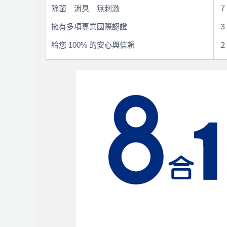
除菌 消臭 無刺激
７
擁有多項專業國際認證
３
給您 100% 的安心與信賴
２