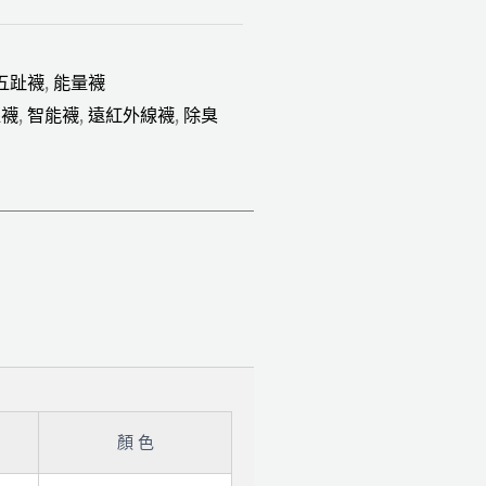
五趾襪
,
能量襪
線襪
,
智能襪
,
遠紅外線襪
,
除臭
顏 色