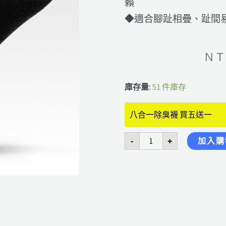
賴
◆適合腳趾相疊、趾間
NT
八
庫存量:
51 件庫存
合
一
遠
八合一除臭襪 買五送一
紅
外
線
智
-
+
加入購
能
除
臭
五
趾
襪
白
色
數
量