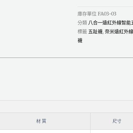
庫存單位
FA03-03
分類
八合一遠紅外線智能
標籤
五趾襪
,
奈米遠紅外
襪
材 質
尺寸