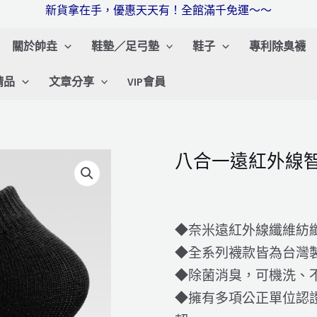
新貨拿在手，優惠天天有！全館滿千免運～～
關於帥垚
鞋墊／足弓墊
鞋子
專利除臭襪
精品
文章分享
VIP會員
八合一遠紅外線智
◆奈米遠紅外線纖維紡纖
◆全系列襪款皆為台灣
◆除菌消臭，可機洗、
◆擁有多項公正單位認證