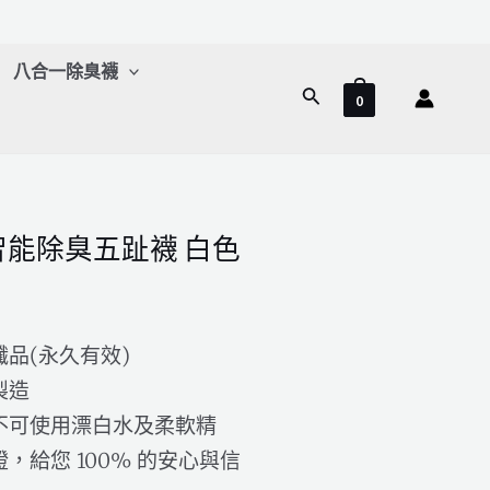
八合一除臭襪
搜
0
尋
能除臭五趾襪 白色
品(永久有效)
製造
不可使用漂白水及柔軟精
，給您 100% 的安心與信