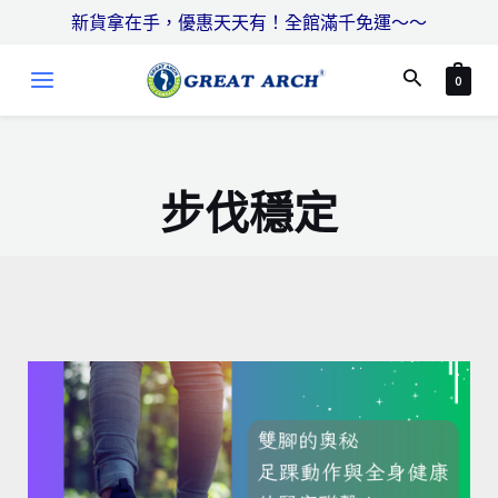
跳
搜
新貨拿在手，優惠天天有！全館滿千免運～～
至
尋
MAIN
主
搜
0
MENU
要
尋
內
容
步伐穩定