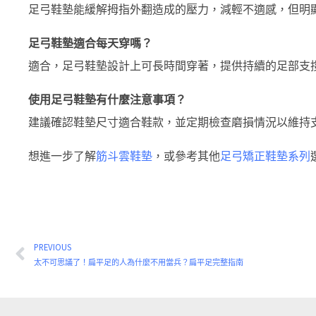
足弓鞋墊能緩解拇指外翻造成的壓力，減輕不適感，但明
足弓鞋墊適合每天穿嗎？
適合，足弓鞋墊設計上可長時間穿著，提供持續的足部支
使用足弓鞋墊有什麼注意事項？
建議確認鞋墊尺寸適合鞋款，並定期檢查磨損情況以維持
想進一步了解
筋斗雲鞋墊
，或參考其他
足弓矯正鞋墊系列
PREVIOUS
上一頁
太不可思議了！扁平足的人為什麼不用當兵？扁平足完整指南