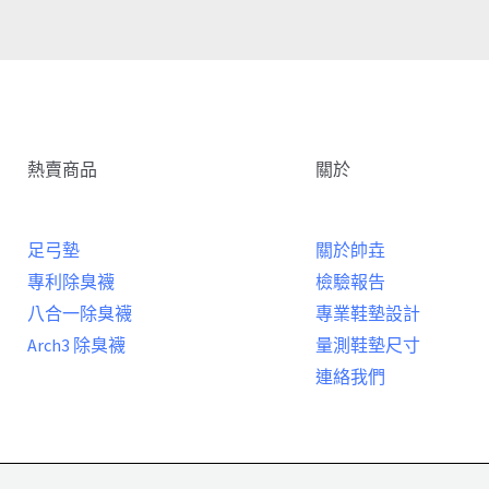
熱賣商品
關於
足弓墊
關於帥垚
專利除臭襪
檢驗報告
八合一除臭襪
專業鞋墊設計
Arch3 除臭襪
量測鞋墊尺寸
連絡我們