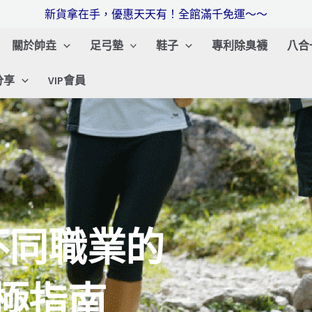
新貨拿在手，優惠天天有！全館滿千免運～～
關於帥垚
足弓墊
鞋子
專利除臭襪
八合
分享
VIP會員
不同職業的
極指南