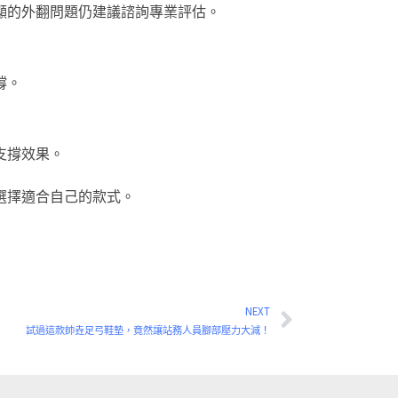
顯的外翻問題仍建議諮詢專業評估。
撐。
支撐效果。
選擇適合自己的款式。
NEXT
下一篇
試過這款帥垚足弓鞋墊，竟然讓站務人員腳部壓力大減！