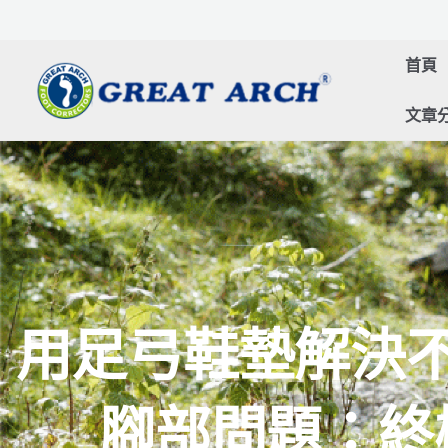
跳
至
首頁
主
要
文章
內
容
用足弓鞋墊解決
腳部問題：終