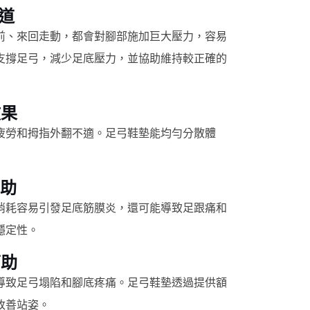
道
前、來回走動，都會對腳部施加巨大壓力，容易
支撐足弓，減少足底壓力，並協助維持較正確的
效果
疲勞和拇指外翻不適。足弓鞋墊能均勻分散體
輔助
消耗容易引發足底筋膜炎，還可能導致足跟痛和
穩定性。
幫助
導致足弓塌陷和腳底疼痛。足弓鞋墊透過提供額
改善站姿。