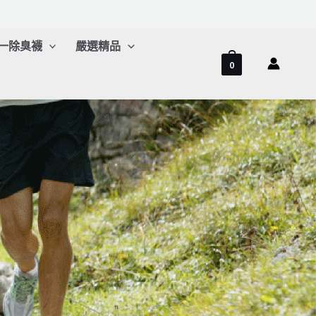
一除臭襪
嚴選精品
0