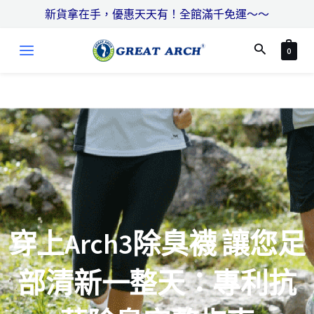
跳
搜
新貨拿在手，優惠天天有！全館滿千免運～～
至
尋
MAIN
主
搜
0
MENU
要
尋
內
容
穿上Arch3除臭襪 讓您足
部清新一整天：專利抗