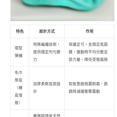
特色
設計方式
作用
特殊編織技術，
保護足弓，支撐足底筋
環型
提供穩定均勻壓
膜，運動時平均分散足
彈繃
力
部力量，降低受傷風險
毛巾
厚底
加厚柔軟底部設
如氣墊般吸震耐磨，跑
（襪
計
跳時減緩衝擊震動
底增
厚）
嚴選超透氣天然