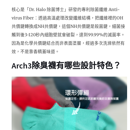
核心是「Dr. Halo 除菌博士」研發的專利除菌纖維 Anti-
virus Fiber：透過高溫處理改變纖維結構，把纖維裡的OH
共價鍵轉換成NH共價鍵，這個NH共價鍵是殺菌鍵，細菌接
觸到後3-120秒內細胞壁就會破裂，達到99.99%的滅菌率。
因為是化學共價鍵結合而非表面塗層，經過多次洗滌依然有
效，不是靠香精蓋味道。
Arch3除臭襪有哪些設計特色？