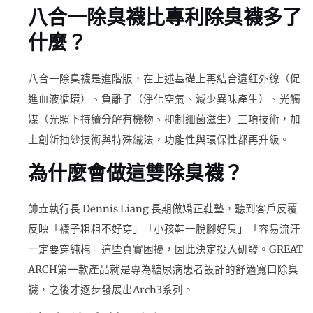
八合一除臭襪比專利除臭襪多了
什麼？
八合一除臭襪是進階版，在上述基礎上再結合遠紅外線（促
進血液循環）、負離子（淨化空氣、減少異味產生）、光觸
媒（光照下持續分解有機物、抑制細菌滋生）三項技術，加
上創新抽紗技術與特殊織法，功能性與環保性都再升級。
為什麼會做這雙除臭襪？
帥垚執行長 Dennis Liang 長期做矯正鞋墊，聽到客戶反覆
反映「襪子粗粗不好穿」「小孩鞋一脫腳好臭」「容易流汗
一定要穿純棉」這些真實困擾，因此決定投入研發。GREAT
ARCH第一款產品就是專為糖尿病患者設計的舒適寬口除臭
襪，之後才逐步發展出Arch3系列。