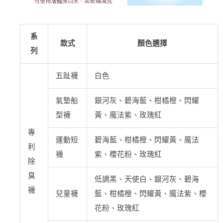
系
款式
顏色選擇
列
五趾襪
白色
氣墊船
銀河灰、碧海藍、柑橘橙、閃耀
型襪
黃、魔法紫、玫瑰紅
專
運動短
碧海藍、柑橘橙、閃耀黃、魔法
利
襪
紫、櫻花粉、玫瑰紅
除
臭
低調黑、天使白、銀河灰、碧海
襪
兒童襪
藍、柑橘橙、閃耀黃、魔法紫、櫻
花粉、玫瑰紅