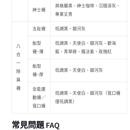
英格蘭黑、紳士咖啡、沉穩深灰、
紳士襪
專業丈青
五趾襪
低調黑、銀河灰
船型
低調黑、天使白、銀河灰、碧海
八
襪-薄
藍、青翠綠、魔法紫、玫瑰紅
合
一
船型
低調黑、天使白、銀河灰
除
襪-厚
臭
襪
全能運
低調黑、天使白、銀河灰（寬口襪
動襪／
僅低調黑）
寬口襪
常見問題 FAQ