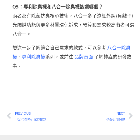
Q5：專利除臭襪和八合一除臭襪該選哪個？
兩者都有除菌抗臭核心技術，八合一多了遠紅外線/負離子/
光觸媒功能與更多材質環保訴求，預算和需求較高階者可選
八合一。
想進一步了解適合自己需求的款式，可以參考
八合一除臭
襪
、
專利除臭襪
系列，或前往
品牌頁面
了解帥垚的研發故
事。
PREVIOUS
NEXT
上一頁
下
「足弓鞋墊」常見問題
孕婦足部保健