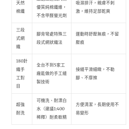
天然
吸濕排汗，親膚不刺
優質純棉纖維，
棉纖
激，維持足部乾爽
不含甲醛螢光劑
三段
腳背彎處特殊三
運動時舒壓無痕，不留
式網
段式網狀織法
壓痕
織
180針
全台不到5家工
織手
接縫平滑細緻，不勒
廠能做的手工縫
工對
腳、不摩擦
製技術
目
可機洗、耐漂白
超強
方便清潔，長期使用不
水（建議1:400
耐洗
易變形
稀釋）耐柔軟精