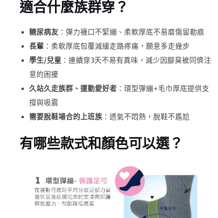
適合什麼族群穿？
糖尿病友
：彈力襪口不緊繃、柔軟厚底不易磨傷留勒痕
長輩
：柔軟厚底包覆減緩走路疼痛，願意多走幾步
學生/兒童
：連續穿3天不易有異味，減少因腳臭被同儕注
意的困擾
久站久走族群、運動愛好者
：環型彈繃+毛巾厚底提供支
撐與吸震
需要脫鞋場合的上班族
：透氣不悶熱，脫鞋不尷尬
有哪些款式和顏色可以選？