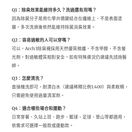
Q1：除臭效果能維持多久？洗過還有用嗎？
因為除菌分子是用化學共價鍵結合在纖維上、不是表面塗
層，多次洗滌後依然能維持除菌消臭效果。
Q2：容易過敏的人可以穿嗎？
可以，Arch3除臭襪採用天然優質棉纖，不含甲醛、不含螢
光劑，對過敏體質相對安全，如有特殊膚況仍建議先諮詢醫
師。
Q3：怎麼清洗？
直接機洗即可，耐漂白水（建議稀釋比例1:400）與柔軟精，
只需避免使用過量清潔劑。
Q4：適合哪些場合和運動？
日常穿著、久站上班、跑步、籃球、足球、登山等都適用，
依需求可選擇一般款或運動款。