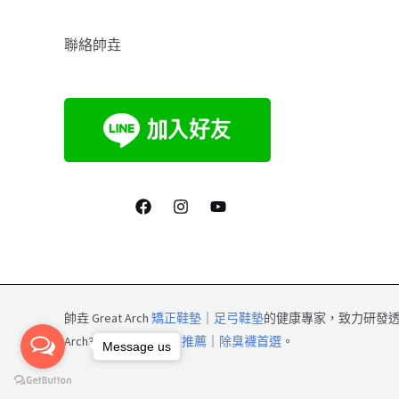
聯絡帥垚
帥垚 Great Arch
矯正鞋墊
｜
足弓鞋墊
的健康專家，致力研發
Arch3
除臭襪
｜
除臭襪推薦
｜
除臭襪首選
。
Message us