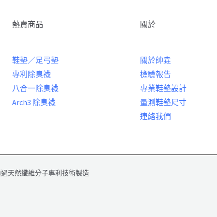
熱賣商品
關於
鞋墊／足弓墊
關於帥垚
專利除臭襪
檢驗報告
八合一除臭襪
專業鞋墊設計
Arch3 除臭襪
量測鞋墊尺寸
連絡我們
透過天然纖維分子專利技術製造