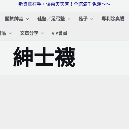
新貨拿在手，優惠天天有！全館滿千免運～～
關於帥垚
鞋墊／足弓墊
鞋子
專利除臭襪
精品
文章分享
VIP會員
紳士襪