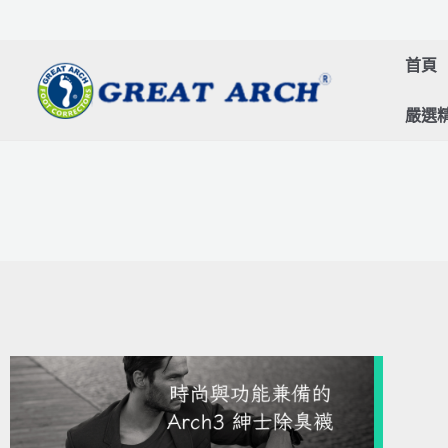
跳
至
首頁
主
要
嚴選
內
容