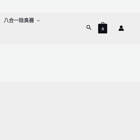
八合一除臭襪
搜
0
尋