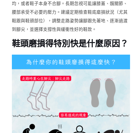
均，或者鞋子本身不合腳。長期忽視可能讓膝蓋、髖關節、
腰部承受不必要的壓力。建議定期檢查鞋底磨損狀況（尤其
鞋跟與鞋頭部位），調整走路姿勢讓腳跟先著地、逐漸過渡
到腳尖，並選擇支撐性與緩衝性好的鞋款。
鞋頭磨損得特別快是什麼原因？