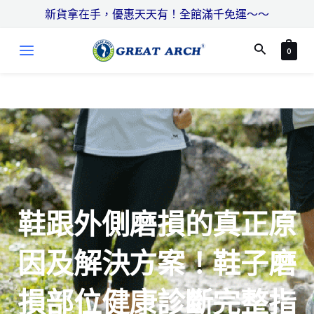
跳
搜
新貨拿在手，優惠天天有！全館滿千免運～～
至
尋
MAIN
主
搜
0
MENU
要
尋
內
容
鞋跟外側磨損的真正原
因及解決方案！鞋子磨
損部位健康診斷完整指