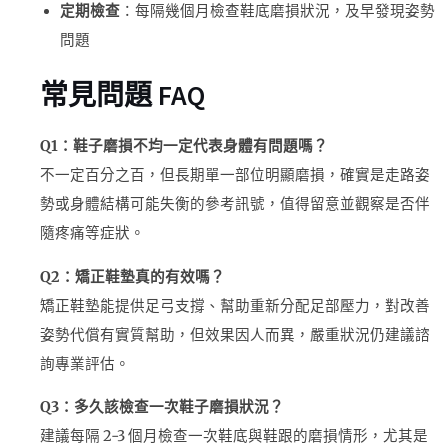
定期檢查
：每隔幾個月檢查鞋底磨損狀況，及早發現姿勢
問題
常見問題 FAQ
Q1：鞋子磨損不均一定代表身體有問題嗎？
不一定百分之百，但長期單一部位明顯磨損，確實是走路姿
勢或身體結構可能失衡的參考訊號，值得留意並觀察是否伴
隨疼痛等症狀。
Q2：矯正鞋墊真的有效嗎？
矯正鞋墊能提供足弓支撐、幫助重新分配足部壓力，對改善
姿勢代償有實質幫助，但效果因人而異，嚴重狀況仍建議諮
詢專業評估。
Q3：多久該檢查一次鞋子磨損狀況？
建議每隔 2-3 個月檢查一次鞋底與鞋跟的磨損情形，尤其是