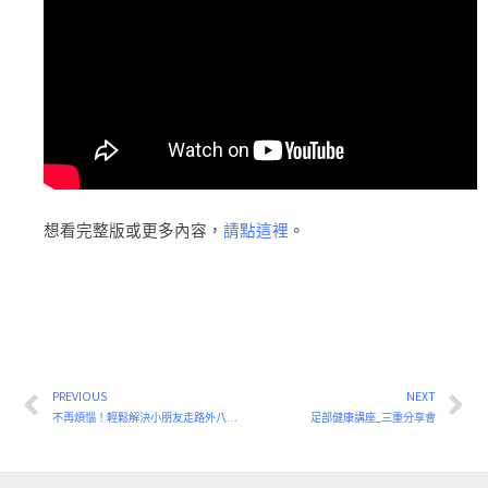
想看完整版或更多內容，
請點這裡
。
PREVIOUS
NEXT
上一頁
下
不再煩惱！輕鬆解決小朋友走路外八字問題：兒童足部發展完整指南
足部健康講座_三重分享會