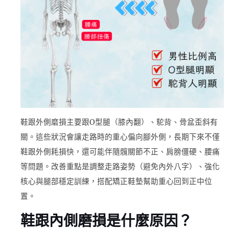
鞋跟外側磨損主要跟O型腿（膝內翻）、駝背、骨盆歪斜有
關。這些狀況會讓走路時的重心偏向腳外側，長期下來不僅
鞋跟外側耗損快，還可能伴隨髖關節不正、肩膀僵硬、腰痛
等問題。改善重點是調整走路姿勢（避免內外八字）、強化
核心與腿部穩定訓練，搭配矯正鞋墊幫助重心回到正中位
置。
鞋跟內側磨損是什麼原因？