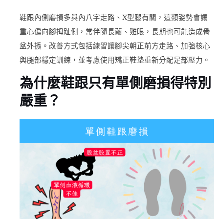
鞋跟內側磨損多與內八字走路、X型腿有關，這類姿勢會讓
重心偏向腳拇趾側，常伴隨長繭、雞眼，長期也可能造成骨
盆外擴。改善方式包括練習讓腳尖朝正前方走路、加強核心
與腿部穩定訓練，並考慮使用矯正鞋墊重新分配足部壓力。
為什麼鞋跟只有單側磨損得特別
嚴重？