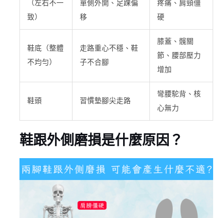
（左右不一
單側外開、足踝偏
疼痛、肩頸僵
致）
移
硬
膝蓋、髖關
鞋底（整體
走路重心不穩、鞋
節、腰部壓力
不均勻）
子不合腳
增加
彎腰駝背、核
鞋頭
習慣墊腳尖走路
心無力
鞋跟外側磨損是什麼原因？