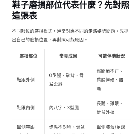
鞋子磨損部位代表什麼？先對照
這張表
不同部位的磨損模式，通常對應不同的走路姿勢問題。先抓
出自己的磨損位置，再對照可能原因。
磨損部位
常見成因
可能伴隨狀況
髖關節不正、
O型腿、駝背、骨
鞋跟外側
肩膀僵硬、腰
盆歪斜
痛
長繭、雞眼、
鞋跟內側
內八字、X型腿
骨盆外擴
單側鞋跟
步態不對稱、骨盆
單側膝蓋/足踝