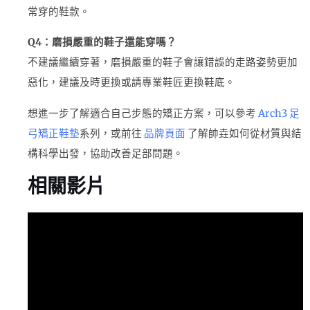
常穿的鞋款。
Q4：磨損嚴重的鞋子還能穿嗎？
不建議繼續穿著，磨損嚴重的鞋子會讓錯誤的走路姿勢更加
惡化，建議及時更換或請專業鞋匠更換鞋底。
想進一步了解適合自己步態的矯正方案，可以參考
Arch3 足
弓
矯正鞋墊
系列，或前往
品牌頁面
了解帥垚如何從材質與結
構科學出發，協助改善足部問題。
相關影片