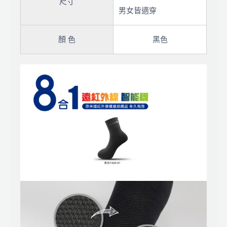
尺寸
男女皆適穿
顏 色
黑色