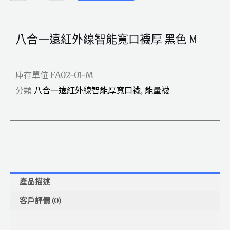
寬
口
襪
厚
黑
色
八合一遠紅外線智能寬口襪厚 黑色 M
M
數
量
庫存單位
FA02-01-M
分類
八合一遠紅外線智能厚寬口襪
,
能量襪
產品描述
客戶評價 (0)