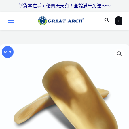
跳
搜
新貨拿在手，優惠天天有！全館滿千免運～～
至
尋
MAIN
主
搜
0
MENU
要
尋
內
容
Sale!