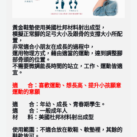
黃金鞋墊
使用美國杜邦材料射出成型，
模擬正常腳的足弓大小及跟骨的支撐大小所配
置，
非常適合小朋友在成長的過程中，
運用物理方式，藉由適當的運動，達到調整腳
部骨頭的位置。
不需要微調能長時間的站立，工作、運動皆適
宜。
適 合：喜歡運動、想長高、提升小孩願意
運動的意願
適 合：年幼、成長、青春期學生。
適 合：一般成年人
材 料：美國杜邦材料射出成型
使用範圍：
不適合放在軟鞋
、軟
墊裡
，其餘的
鞋款皆可。