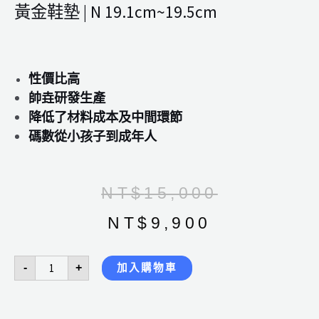
黃金鞋墊 | N 19.1cm~19.5cm
性價比高
帥垚研發生產
降低了材料成本及中間環節
碼數從小孩子到成年人
原
目
NT$
15,000
始
前
NT$
9,900
價
價
黃
-
+
加入購物車
金
格：
格：
鞋
墊
|
NT$15,000。
NT$9,900。
N